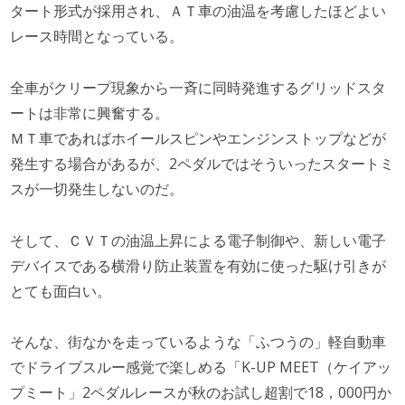
タート形式が採用され、ＡＴ車の油温を考慮したほどよい
レース時間となっている。
全車がクリープ現象から一斉に同時発進するグリッドスタ
ートは非常に興奮する。
ＭＴ車であればホイールスピンやエンジンストップなどが
発生する場合があるが、2ペダルではそういったスタートミ
スが一切発生しないのだ。
そして、ＣＶＴの油温上昇による電子制御や、新しい電子
デバイスである横滑り防止装置を有効に使った駆け引きが
とても面白い。
そんな、街なかを走っているような「ふつうの」軽自動車
でドライブスルー感覚で楽しめる「K-UP MEET（ケイアッ
プミート」2ペダルレースが秋のお試し超割で18，000円か