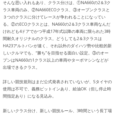
そんな思い入れもあり、クラス分けは、①NA660の2＆3ク
ラス車両のみ、②NA660ECOクラス、③オープンクラスと
３つのクラスに分けてレースが争われることになってい
る。②のECOクラスとは、NA660の2＆3クラス車両なんだ
けれども4ドアでかつ平成17年式以降の車両に限られた3時
間耐久オリジナルのクラス。どうしても2＆3クラスは
HA23アルトバンが速く、それ以外のダイハツ勢や比較的新
しいクルマでも、“勝ち”を目指せる面白い設定。③のオー
プンはNA660の1クラス以上の車両やターボマシンなどが
出場できるクラス。
詳しい競技規則はまだ公式発表されていないが、Sタイヤの
使用は不可で、義務ピットインあり、給油OK（但し停止時
間指定あり）になる見込み。
新しいクラス分け、新しい競技ルール、3時間という長丁場