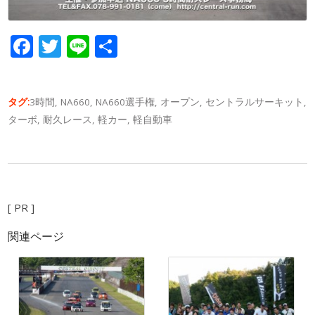
Facebook
Twitter
Line
共
有
タグ:
3時間
,
NA660
,
NA660選手権
,
オープン
,
セントラルサーキット
,
ターボ
,
耐久レース
,
軽カー
,
軽自動車
[ PR ]
関連ページ