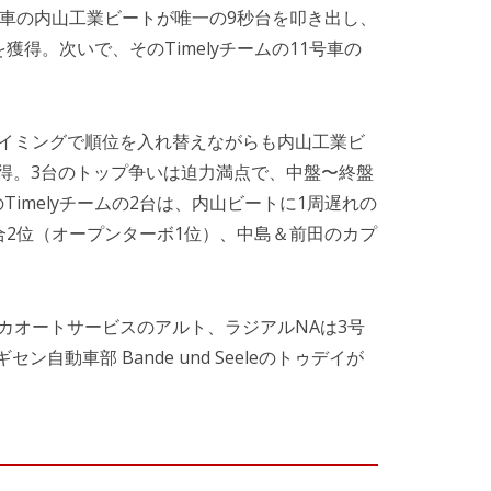
号車の内山工業ビートが唯一の9秒台を叩き出し、
獲得。次いで、そのTimelyチームの11号車の
タイミングで順位を入れ替えながらも内山工業ビ
獲得。3台のトップ争いは迫力満点で、中盤〜終盤
imelyチームの2台は、内山ビートに1周遅れの
合2位（オープンターボ1位）、中島＆前田のカプ
カオートサービスのアルト、ラジアルNAは3号
セン自動車部 Bande und Seeleのトゥデイが