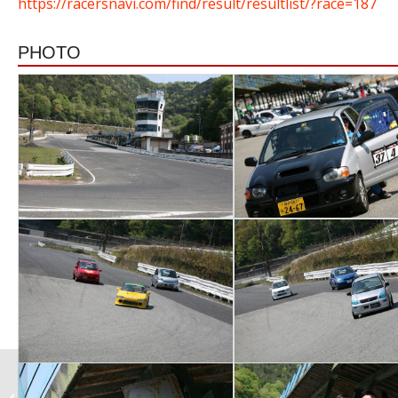
https://racersnavi.com/find/result/resultlist/?race=187
PHOTO
SA高槻 K-CARフェスタ