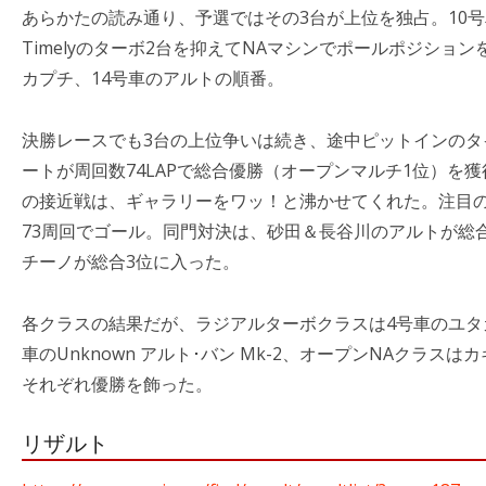
あらかたの読み通り、予選ではその3台が上位を独占。10
Timelyのターボ2台を抑えてNAマシンでポールポジションを
カプチ、14号車のアルトの順番。
決勝レースでも3台の上位争いは続き、途中ピットインの
ートが周回数74LAPで総合優勝（オープンマルチ1位）を
の接近戦は、ギャラリーをワッ！と沸かせてくれた。注目のT
73周回でゴール。同門対決は、砂田＆長谷川のアルトが総
チーノが総合3位に入った。
各クラスの結果だが、ラジアルターボクラスは4号車のユタ
車のUnknown アルト･バン Mk-2、オープンNAクラスはカギ
それぞれ優勝を飾った。
リザルト