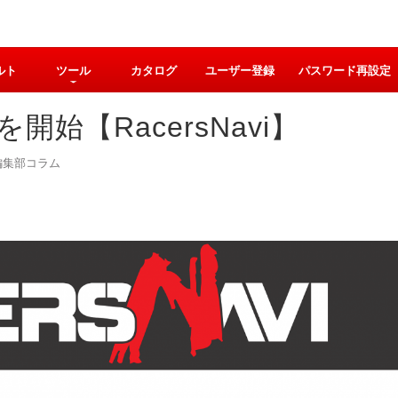
ルト
ツール
カタログ
ユーザー登録
パスワード再設定
始【RacersNavi】
編集部コラム