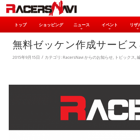
トップ
ショッピング
ニュース
イベント
リザ
無料ゼッケン作成サービスを開
/
2015年9月15日
カテゴリ:
RacersNavi からのお知らせ
,
トピックス
,