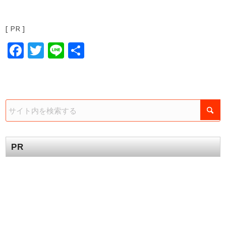
[ PR ]
Facebook
Twitter
Line
共
有
PR