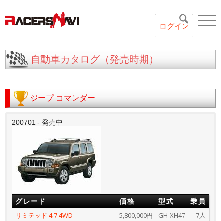
ログイン
自動車カタログ（発売時期）
ジープ
コマンダー
200701 - 発売中
グレード
価格
型式
乗員
リミテッド 4.7 4WD
5,800,000円
GH-XH47
7人