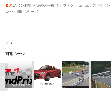
タグ:
LA400K特集
,
NA660選手権
,
も。ファク
,
クムホエクスタグラン
NA660
,
関西シリーズ
[ PR ]
関連ページ
ユルスタ★サーキット
フェスタ