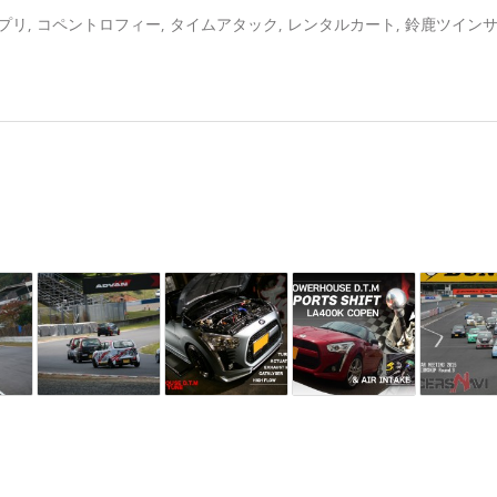
プリ
,
コペントロフィー
,
タイムアタック
,
レンタルカート
,
鈴鹿ツイン