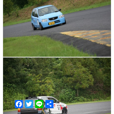
Facebook
Twitter
Line
共
有