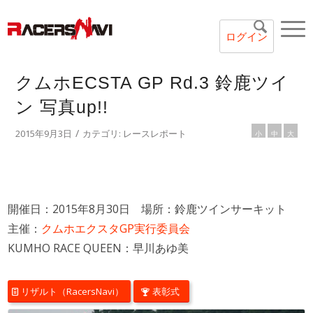
ログイン
クムホECSTA GP Rd.3 鈴鹿ツイ
ン 写真up!!
/
2015年9月3日
カテゴリ:
レースレポート
小
中
大
開催日：2015年8月30日 場所：鈴鹿ツインサーキット
主催：
クムホエクスタGP実行委員会
KUMHO RACE QUEEN：早川あゆ美
リザルト（RacersNavi）
表彰式