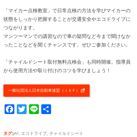
「マイカー点検教室」で日常点検の方法を学びマイカーの
状態をしっかり把握することが交通安全やエコドライブに
つながります。
マンツーマンでの講習なので車の疑問など今まで聞けなか
ったことなどを聞くチャンスです。ぜひご参加ください。
「チャイルドシート取付無料点検会」も同時開催。指導員
から使用方法や取り付けのコツを学びましょう！
一般社団法人日本自動車連盟（ＪＡＦ）
Facebook
Twitter
Line
共
有
タグ:
JAF
,
エコドライブ
,
チャイルドシート